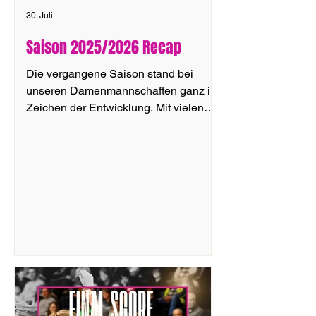
30. Juli
Saison 2025/2026 Recap
Die vergangene Saison stand bei
unseren Damenmannschaften ganz im
Zeichen der Entwicklung. Mit vielen
jungen Spielerinnen, neuen Rollen
und teilweise herausfordernden
Rahmenbedingungen war es eine
Saison, in der nicht immer alles nach
Plan lief – gleichzeitig konnten wir aber
viele positive Schritte nach vorne
machen. BDSL: Junge Spielerinnen
übernehmen Verantwortung Mit dem
Ziel, sich in der österreichischen BDSL
unter den Top 4 zu etablieren, startete
unsere Mannschaft in d