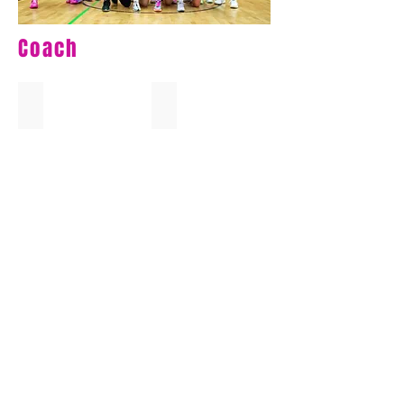
Coach
Edvin Brkic
Maria Repelnig