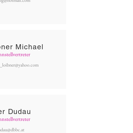
nig@hotmail.com
bner Michael
stellvertreter
l_loibner@yahoo.com
er Dudau
stellvertreter
udau@dbbc.at