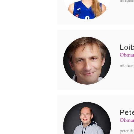
mrepel
Loi
Obmann
michae
Pet
Obmann
peter.d