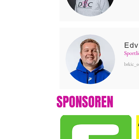
Edv
Sportli
brkic_
SPONSOREN