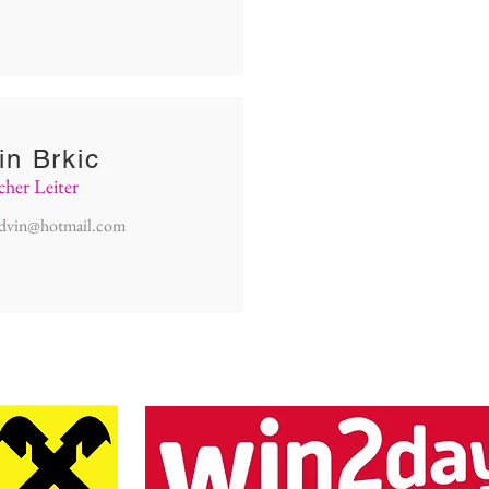
in Brkic
cher Leiter
edvin@hotmail.com