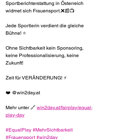
Sportberichterstattung in Österreich 
widmet sich Frauensport.❌📰📺 
Jede Sportlerin verdient die gleiche 
Bühne! ⭐️
Ohne Sichtbarkeit kein Sponsoring, 
keine Professionalisierung, keine 
Zukunft! 
Zeit für VERÄNDERUNG! ⚡️
❤️ @win2day.at 
Mehr unter 🔗 
win2day.at/fairplay/equal-
play-day
#EqualPlay
#MehrSichtbarkeit
#Frauensport
#win2day